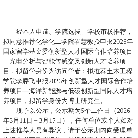
经本人申请、
学院选拔
、学校
审核
推荐，
拟
同意推荐
化学化工学院谷慧教授
申报202
6
年
国家留学基金委
创新型人才国际合作培养项目
—光电分析与智能传感交叉创新人才培养项
目，拟留学身份为访问学者；拟推荐土木工程
学院李滕飞申报2026年创新型人才国际合作培
养项目—海洋新能源与低碳创新型国际人才培
养项目，拟留学身份为博士研究生。
现予以公示，公示期为5个工作日（202
6
年
3
月
11
日－
3
月
17
日），任何单位或个人如对
上述推荐人员有异议，请于公示期内向受理单